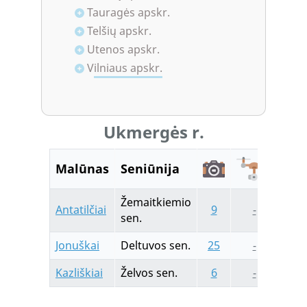
Tauragės apskr.
Telšių apskr.
Utenos apskr.
Vilniaus apskr.
Ukmergės r.
Malūnas
Seniūnija
Žemaitkiemio
Antatilčiai
9
-
2
sen.
Jonuškai
Deltuvos sen.
25
-
3
Kazliškiai
Želvos sen.
6
-
-