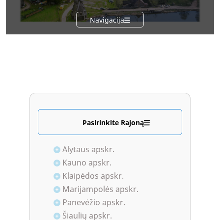
Navigacija
Pasirinkite Rajoną
Alytaus apskr.
Kauno apskr.
Klaipėdos apskr.
Marijampolės apskr.
Panevėžio apskr.
Šiaulių apskr.