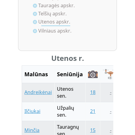
Tauragės apskr.
Telšių apskr.
Utenos apskr.
Vilniaus apskr.
Utenos r.
Malūnas
Seniūnija
Utenos
Andreikėnai
18
-
-
sen.
Užpalių
Ilčiukai
21
-
7
sen.
Tauragnų
Minčia
15
-
6
sen.