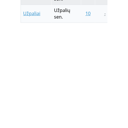
Užpalių
Užpaliai
10
-
-
sen.