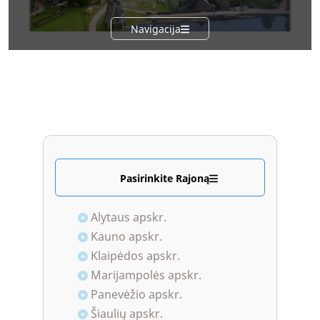
Navigacija
Pasirinkite Rajoną
Alytaus apskr.
Kauno apskr.
Klaipėdos apskr.
Marijampolės apskr.
Panevėžio apskr.
Šiaulių apskr.