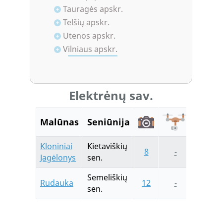
Tauragės apskr.
Telšių apskr.
Utenos apskr.
Vilniaus apskr.
Elektrėnų sav.
Malūnas
Seniūnija
Kloniniai
Kietaviškių
8
-
17
Jagėlonys
sen.
Semeliškių
Rudauka
12
-
24
sen.