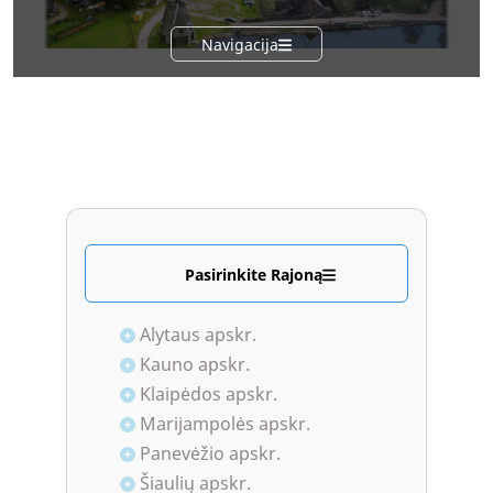
Navigacija
Pasirinkite Rajoną
Alytaus apskr.
Kauno apskr.
Klaipėdos apskr.
Marijampolės apskr.
Panevėžio apskr.
Šiaulių apskr.